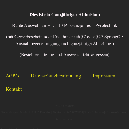
Dies ist ein Ganzjähriger Abholshop
Bunte Auswahl an F1 / T1 / P1 Ganzjahres – Pyrotechnik
(mit Gewerbeschein oder Erlaubnis nach §7 oder §27 SprengG /
Ausnahmegenehmigung auch ganzjährige Abholung!)
(Bestellbestätigung und Ausweis nicht vergessen)
AGB´s
Datenschutzbestimmung
Impressum
Kontakt
Willy Swientek
Regensburger Straße 5 |
01187 Dresden |
Telefon: +491738755924|
E-Mail: kontakt[at]sternenhimmel-
feuerwerk.de