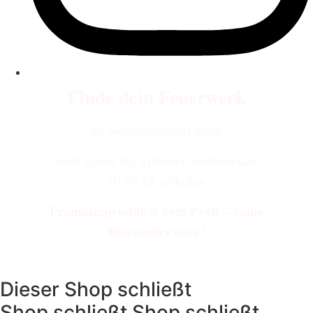
Finde dein Feuerwerk
im Sternenhimmel Shop
Jetzt schon für Silvester Vorbestellen
ab 29.12. abholen
Premiumprodukte vom Profi – keine
Discounterware!
Dieser
Shop schließt
Shop schließt
Shop schließt