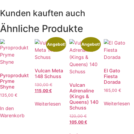
Kunden kauften auch
Ähnliche Produkte
Angebot!
Angebot!
Vulcan Meta
El Gato
Pyroprodukt
148 Schuss
Fiesta
Pryme
Dorada
Ursprünglicher
Vulcan
130,00
€
Shyne
Adrenaline
Aktueller
Preis
165,00
€
115,00
€
135,00
€
(Kings &
Preis
war:
Queens) 140
ist:
130,00 €
Weiterlesen
Weiterlesen
Schuss
In den
115,00 €.
Warenkorb
Ursprünglicher
120,00
€
Preis
Aktueller
105,00
€
war:
Preis
120,00 €
ist: