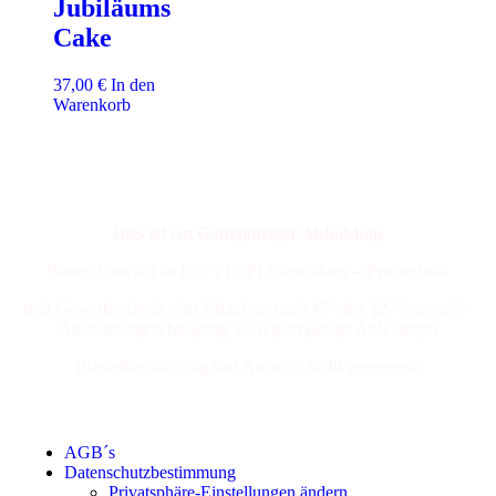
Jubiläums
Cake
37,00
€
In den
Warenkorb
Dies ist ein Ganzjähriger Abholshop
Bunte Auswahl an F1 / T1 / P1 Ganzjahres – Pyrotechnik
(mit Gewerbeschein oder Erlaubnis nach §7 oder §27 SprengG /
Ausnahmegenehmigung auch ganzjährige Abholung!)
(Bestellbestätigung und Ausweis nicht vergessen)
AGB´s
Datenschutzbestimmung
Privatsphäre-Einstellungen ändern