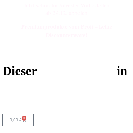
Jetzt schon für Silvester Vorbestellen
ab 29.12. abholen
Premiumprodukte vom Profi – keine
Discounterware!
Dieser
in
Tage
Stunden
Minuten
Sekunden
0
0,00
€