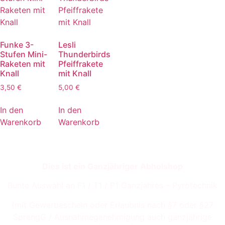
Funke 3-
Lesli
Stufen Mini-
Thunderbirds
Raketen mit
Pfeiffrakete
Knall
mit Knall
3,50
€
5,00
€
In den
In den
Warenkorb
Warenkorb
Dies ist ein Ganzjähriger Abholshop
Bunte Auswahl an F1 / T1 / P1 Ganzjahres – Pyrotechnik
(mit Gewerbeschein oder Erlaubnis nach §7 oder §27
SprengG / Ausnahmegenehmigung auch ganzjährige