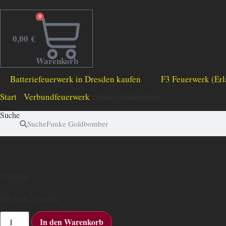
0
0,00
€
Warenkorb
Batteriefeuerwerk in Dresden kaufen
F3 Feuerwerk (Erl
Start
Verbundfeuerwerk
/
/ Funke Goldbomber
Suche
Suche
159,00
€
Nur noch 2 vorrätig
Funke
In den Warenkorb
Goldbomber