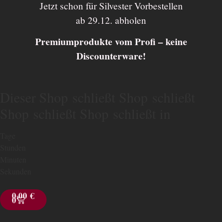
Jetzt schon für Silvester Vorbestellen
ab 29.12. abholen
Premiumprodukte vom Profi – keine
Discounterware!
Dieser
Shop schließt
Shop schließt
Shop schließt
Shop schließt
in
Tage
Stunden
Minuten
Sekunden
0,00
€
0