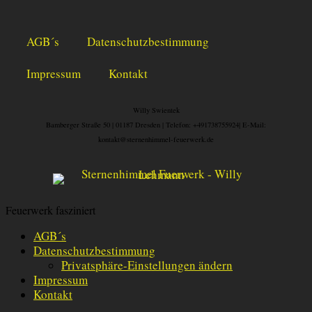
AGB´s
Datenschutzbestimmung
Impressum
Kontakt
Willy Swientek
Bamberger Straße 50 |
01187 Dresden |
Telefon: +491738755924|
E-Mail:
kontakt@sternenhimmel-feuerwerk.de
Feuerwerk fasziniert
AGB´s
Datenschutzbestimmung
Privatsphäre-Einstellungen ändern
Impressum
Kontakt