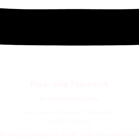
Finde dein Feuerwerk
im Sternenhimmel Shop
Jetzt schon für Silvester Vorbestellen
ab 29.12. abholen
Premiumprodukte vom Profi – keine Discounterware