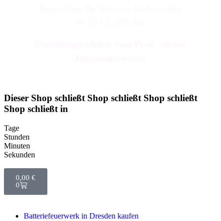
Jetzt schon für Silvester Vorbestellen
ab 29.12. abholen
Premiumprodukte vom Profi – keine
Discounterware!
Dieser
Shop schließt
Shop schließt
Shop schließt
Shop schließt
in
Tage
Stunden
Minuten
Sekunden
0,00
€
0
Batteriefeuerwerk in Dresden kaufen