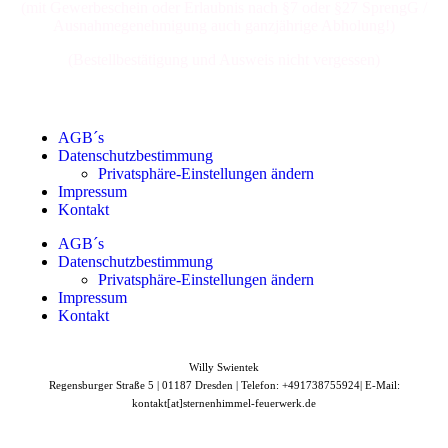
(mit Gewerbeschein oder Erlaubnis nach §7 oder §27 SprengG /
Ausnahmegenehmigung auch ganzjährige Abholung!)
(Bestellbestätigung und Ausweis nicht vergessen)
AGB´s
Datenschutzbestimmung
Privatsphäre-Einstellungen ändern
Impressum
Kontakt
AGB´s
Datenschutzbestimmung
Privatsphäre-Einstellungen ändern
Impressum
Kontakt
Willy Swientek
Regensburger Straße 5 |
01187 Dresden |
Telefon: +491738755924|
E-Mail:
kontakt[at]sternenhimmel-feuerwerk.de