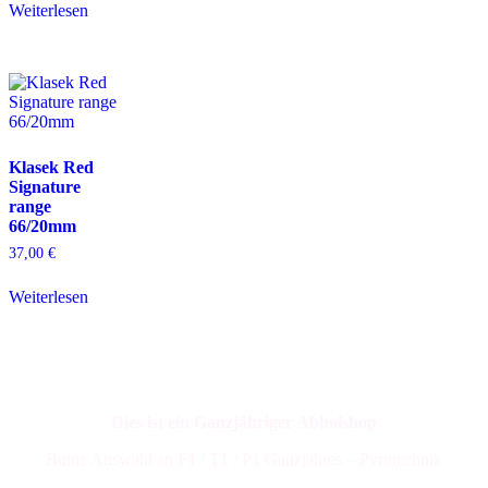
Weiterlesen
Klasek Red
Signature
range
66/20mm
37,00
€
Weiterlesen
Dies ist ein Ganzjähriger Abholshop
Bunte Auswahl an F1 / T1 / P1 Ganzjahres – Pyrotechnik