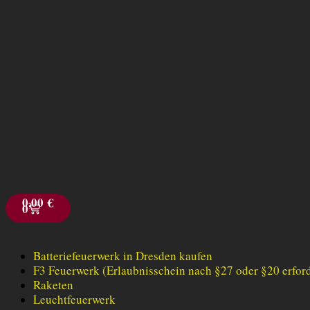
0,00
€
0
Batteriefeuerwerk in Dresden kaufen
F3 Feuerwerk (Erlaubnisschein nach §27 oder §20 erford
Raketen
Leuchtfeuerwerk