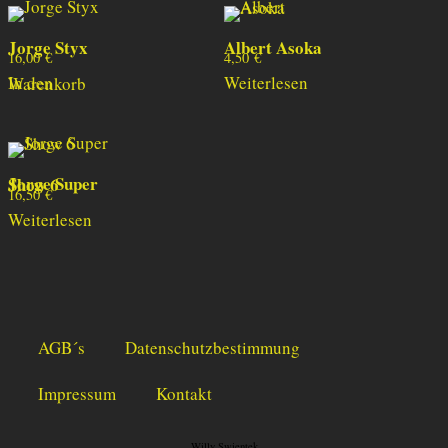
Jorge Styx
Albert Asoka
16,00
€
4,50
€
Weiterlesen
In den Warenkorb
Jorge Super Show 6
16,50
€
Weiterlesen
AGB´s
Datenschutzbestimmung
Impressum
Kontakt
Willy Swientek