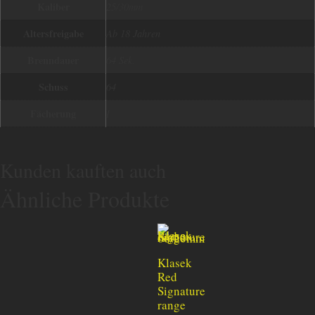
Kaliber
25/30mm
Altersfreigabe
Ab 18 Jahren
Brenndauer
64 Sek.
Schuss
64
Fächerung
I
Kunden kauften auch
Ähnliche Produkte
Klasek
Red
Signature
range