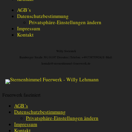
AGB´s
Datenschutzbestimmung
Privatsphäre-Einstellungen ändern
Impressum
Kontakt
Willy Swientek
Bamberger Straße 50 |
01187 Dresden |
Telefon: +491738755924|
E-Mail:
kontakt@sternenhimmel-feuerwerk.de
Feuerwerk fasziniert
AGB´s
Datenschutzbestimmung
Privatsphäre-Einstellungen ändern
Impressum
Kontakt