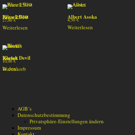
Albert Asoka
Klasek Best Price 25/30
4,50
€
27,00
€
Weiterlesen
Weiterlesen
Klasek Devil Rocket
10,00
€
In den Warenkorb
AGB´s
Datenschutzbestimmung
Privatsphäre-Einstellungen ändern
Impressum
Kontakt