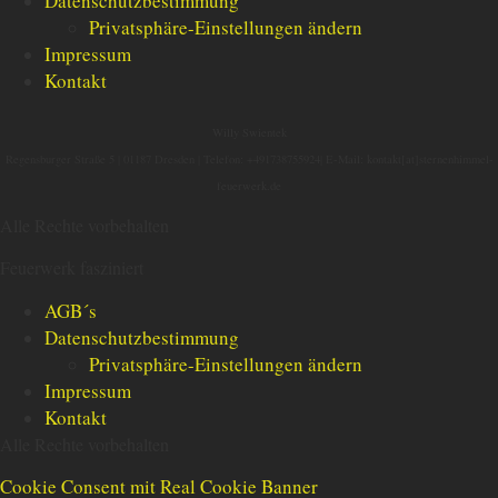
Datenschutzbestimmung
Privatsphäre-Einstellungen ändern
Impressum
Kontakt
Willy Swientek
Regensburger Straße 5 |
01187 Dresden |
Telefon: +491738755924|
E-Mail: kontakt[at]sternenhimmel-
feuerwerk.de
Alle Rechte vorbehalten
Feuerwerk fasziniert
AGB´s
Datenschutzbestimmung
Privatsphäre-Einstellungen ändern
Impressum
Kontakt
Alle Rechte vorbehalten
Cookie Consent mit Real Cookie Banner