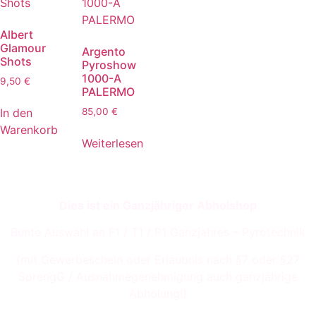
Albert
Glamour
Argento
Shots
Pyroshow
1000-A
9,50
€
PALERMO
In den
85,00
€
Warenkorb
Weiterlesen
Dies ist ein Ganzjähriger Abholshop
Bunte Auswahl an F1 / T1 / P1 Ganzjahres – Pyrotechnik
(mit Gewerbeschein oder Erlaubnis nach §7 oder §27
SprengG / Ausnahmegenehmigung auch ganzjährige
Abholung!)