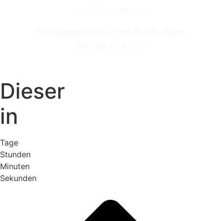
ab 29.12. abholen
Premiumprodukte vom Profi – keine
Discounterware!
Dieser
in
Tage
Stunden
Minuten
Sekunden