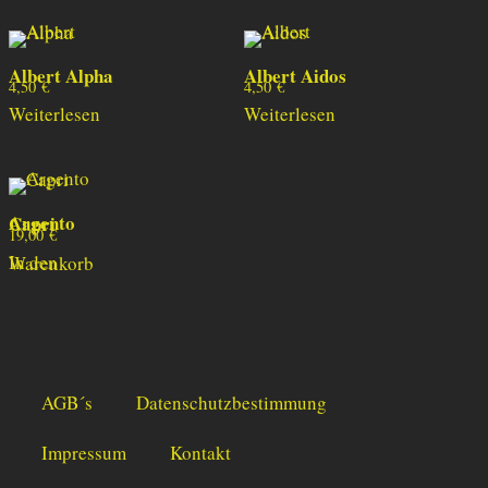
Albert Alpha
Albert Aidos
4,50
€
4,50
€
Weiterlesen
Weiterlesen
Argento Capri
19,00
€
In den Warenkorb
AGB´s
Datenschutzbestimmung
Impressum
Kontakt